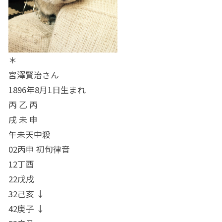
＊
宮澤賢治さん
1896年8月1日生まれ
丙 乙 丙
戌 未 申
午未天中殺
02丙申 初旬律音
12丁酉
22戊戌
32己亥 ↓
42庚子 ↓