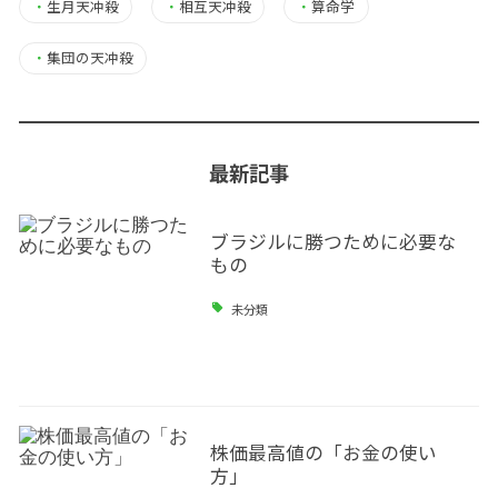
・
生月天冲殺
・
相互天冲殺
・
算命学
・
集団の天冲殺
最新記事
ブラジルに勝つために必要な
もの
未分類
株価最高値の「お金の使い
方」