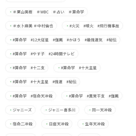
・
＃栗山英樹 ＃WBC ＃占い ＃算命学
・
＃水卜麻美 ＃中村倫也
・
#火災 #噴火 #飛行機事故
・
#算命学 #12大従星 #伽鳳 #かほう #最強運気 #秘伝
・
#算命学 #やす子 #24時間テレビ
・
#算命学 #十二支
・
#算命学 #十大主星
・
#算命学 #十大主星 #強運 #秘伝
・
#算命学 #宿命天冲殺
・
#算命学 #異常干支 #伽鳳
・
ジャニーズ
・
ジャニー喜多川
・
同一天冲殺
・
宿命二冲殺
・
日座天冲殺
・
生年天冲殺