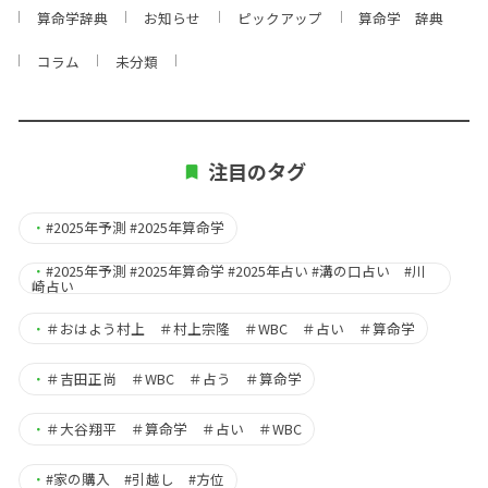
算命学辞典
お知らせ
ピックアップ
算命学 辞典
コラム
未分類
注目のタグ
・
#2025年予測 #2025年算命学
・
#2025年予測 #2025年算命学 #2025年占い #溝の口占い #川
崎占い
・
＃おはよう村上 ＃村上宗隆 ＃WBC ＃占い ＃算命学
・
＃吉田正尚 ＃WBC ＃占う ＃算命学
・
＃大谷翔平 ＃算命学 ＃占い ＃WBC
・
#家の購入 #引越し #方位