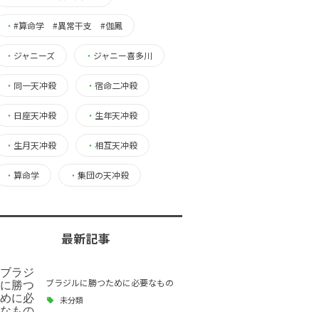
・
#算命学 #異常干支 #伽鳳
・
ジャニーズ
・
ジャニー喜多川
・
同一天冲殺
・
宿命二冲殺
・
日座天冲殺
・
生年天冲殺
・
生月天冲殺
・
相互天冲殺
・
算命学
・
集団の天冲殺
最新記事
ブラジルに勝つために必要なもの
未分類