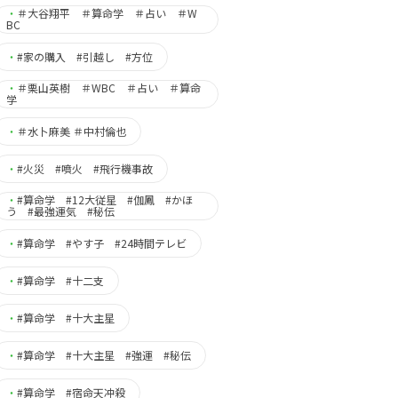
・
＃大谷翔平 ＃算命学 ＃占い ＃W
BC
・
#家の購入 #引越し #方位
・
＃栗山英樹 ＃WBC ＃占い ＃算命
学
・
＃水卜麻美 ＃中村倫也
・
#火災 #噴火 #飛行機事故
・
#算命学 #12大従星 #伽鳳 #かほ
う #最強運気 #秘伝
・
#算命学 #やす子 #24時間テレビ
・
#算命学 #十二支
・
#算命学 #十大主星
・
#算命学 #十大主星 #強運 #秘伝
・
#算命学 #宿命天冲殺