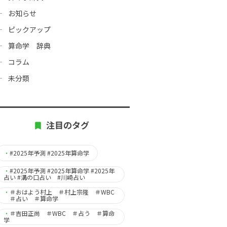
お知らせ
ピックアップ
算命学 辞典
コラム
未分類
注目のタグ
・
#2025年予測 #2025年算命学
・
#2025年予測 #2025年算命学 #2025年
占い #溝の口占い #川崎占い
・
＃おはよう村上 ＃村上宗隆 ＃WBC
＃占い ＃算命学
・
＃吉田正尚 ＃WBC ＃占う ＃算命
学