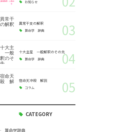
02
ー
お知らせ
異常干支の解釈
03
算命学 辞典
十大主星 一般解釈のその先
04
算命学 辞典
宿命天冲殺 解説
05
コラム
CATEGORY
算命学辞典