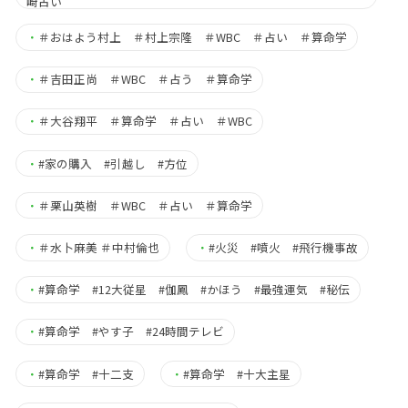
崎占い
・
＃おはよう村上 ＃村上宗隆 ＃WBC ＃占い ＃算命学
・
＃吉田正尚 ＃WBC ＃占う ＃算命学
・
＃大谷翔平 ＃算命学 ＃占い ＃WBC
・
#家の購入 #引越し #方位
・
＃栗山英樹 ＃WBC ＃占い ＃算命学
・
＃水卜麻美 ＃中村倫也
・
#火災 #噴火 #飛行機事故
・
#算命学 #12大従星 #伽鳳 #かほう #最強運気 #秘伝
・
#算命学 #やす子 #24時間テレビ
・
#算命学 #十二支
・
#算命学 #十大主星