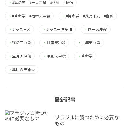
・
#算命学 #十大主星 #強運 #秘伝
・
#算命学 #宿命天冲殺
・
#算命学 #異常干支 #伽鳳
・
ジャニーズ
・
ジャニー喜多川
・
同一天冲殺
・
宿命二冲殺
・
日座天冲殺
・
生年天冲殺
・
生月天冲殺
・
相互天冲殺
・
算命学
・
集団の天冲殺
最新記事
ブラジルに勝つために必要な
もの