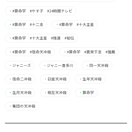
・
#算命学 #やす子 #24時間テレビ
・
#算命学 #十二支
・
#算命学 #十大主星
・
#算命学 #十大主星 #強運 #秘伝
・
#算命学 #宿命天冲殺
・
#算命学 #異常干支 #伽鳳
・
ジャニーズ
・
ジャニー喜多川
・
同一天冲殺
・
宿命二冲殺
・
日座天冲殺
・
生年天冲殺
・
生月天冲殺
・
相互天冲殺
・
算命学
・
集団の天冲殺