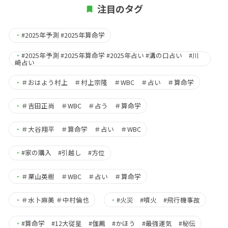
注目のタグ
・
#2025年予測 #2025年算命学
・
#2025年予測 #2025年算命学 #2025年占い #溝の口占い #川
崎占い
・
＃おはよう村上 ＃村上宗隆 ＃WBC ＃占い ＃算命学
・
＃吉田正尚 ＃WBC ＃占う ＃算命学
・
＃大谷翔平 ＃算命学 ＃占い ＃WBC
・
#家の購入 #引越し #方位
・
＃栗山英樹 ＃WBC ＃占い ＃算命学
・
＃水卜麻美 ＃中村倫也
・
#火災 #噴火 #飛行機事故
・
#算命学 #12大従星 #伽鳳 #かほう #最強運気 #秘伝