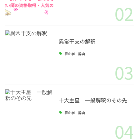
02
異常干支の解釈
算命学 辞典
03
十大主星 一般解釈のその先
算命学 辞典
04