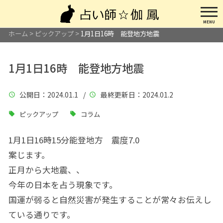
MENU
ホーム
>
ピックアップ
>
1月1日16時 能登地方地震
1月1日16時 能登地方地震
公開日
：2024.01.1 /
最終更新日
：2024.01.2
ピックアップ
コラム
1
月
1
日
16
時
15
分能登地方 震度
7.0
案じます。
正月から大地震、、
今年の日本を占う現象です。
国運が弱ると自然災害が発生することが常々お伝えし
ている通りです。